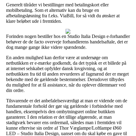
Generelt tilråder vi bestillinger med betalingskort eller
mobilbetaling. Som et alternativ kan du bruge en
afbetalingsløsning fra f.eks. ViaBill, for så vidt du ønsker at
klare beløbet ude i fremtiden.
Forinden nogen bestiller hos en Studio Italia Design e-forhandler
behøver de de facto overveje forhandlerens handelsaftale, det er
dog mange gange ikke videre spændende.
En anden mulighed kan derfor være at undersøge om
netbutikken er e-mærke godkendt, da det typisk er et billede på
at internet selskabet opfylder dansk lovgivning, og at
netbutikken fra tid til anden revurderes af fagmænd der er meget
bekendte med de gældende bestemmelser. Derudover tilbydes
du mulighed for at få assistance, når du oplever dilemmaer ved
din ordre.
Tilsvarende er det anbefalelsesværdigt at man er vidende om de
fundamentale forhold der gør sig gældende i forbindelse med
handlen, eksempelvis den ombytningsret online butikken
garanterer. I den relation er det tillige afgørende, at man
stadigvæk bevarer ens ordremail, således man i fremtiden vil
kunne eftervise sin ordre af Thor Væglampe/Loftlampe Ø60
LED – Studio Italia Design, uanset om du skal købe en gave til