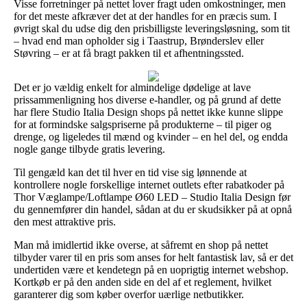
Visse forretninger på nettet lover fragt uden omkostninger, men
for det meste afkræver det at der handles for en præcis sum. I
øvrigt skal du udse dig den prisbilligste leveringsløsning, som tit
– hvad end man opholder sig i Taastrup, Brønderslev eller
Støvring – er at få bragt pakken til et afhentningssted.
Det er jo vældig enkelt for almindelige dødelige at lave
prissammenligning hos diverse e-handler, og på grund af dette
har flere Studio Italia Design shops på nettet ikke kunne slippe
for at formindske salgspriserne på produkterne – til piger og
drenge, og ligeledes til mænd og kvinder – en hel del, og endda
nogle gange tilbyde gratis levering.
Til gengæld kan det til hver en tid vise sig lønnende at
kontrollere nogle forskellige internet outlets efter rabatkoder på
Thor Væglampe/Loftlampe Ø60 LED – Studio Italia Design før
du gennemfører din handel, sådan at du er skudsikker på at opnå
den mest attraktive pris.
Man må imidlertid ikke overse, at såfremt en shop på nettet
tilbyder varer til en pris som anses for helt fantastisk lav, så er det
undertiden være et kendetegn på en uoprigtig internet webshop.
Kortkøb er på den anden side en del af et reglement, hvilket
garanterer dig som køber overfor uærlige netbutikker.