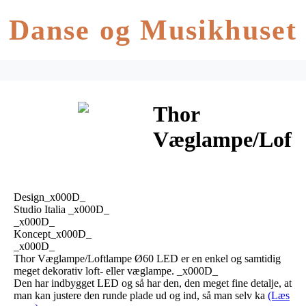
Danse og Musikhuset
Thor
Væglampe/Loft
Ø60 LED –
Studio Italia
Design_x000D_
Design
Studio Italia _x000D_
_x000D_
Koncept_x000D_
_x000D_
Thor Væglampe/Loftlampe Ø60 LED er en enkel og samtidig
meget dekorativ loft- eller væglampe. _x000D_
Den har indbygget LED og så har den, den meget fine detalje, at
man kan justere den runde plade ud og ind, så man selv ka
(Læs