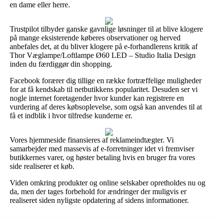
en dame eller herre.
Trustpilot tilbyder ganske gavnlige løsninger til at blive klogere
på mange eksisterende køberes observationer og herved
anbefales det, at du bliver klogere på e-forhandlerens kritik af
Thor Væglampe/Loftlampe Ø60 LED – Studio Italia Design
inden du færdiggør din shopping.
Facebook forærer dig tillige en række fortræffelige muligheder
for at få kendskab til netbutikkens popularitet. Desuden ser vi
nogle internet foretagender hvor kunder kan registrere en
vurdering af deres købsoplevelse, som også kan anvendes til at
få et indblik i hvor tilfredse kunderne er.
Vores hjemmeside finansieres af reklameindtægter. Vi
samarbejder med massevis af e-forretninger idet vi fremviser
butikkernes varer, og høster betaling hvis en bruger fra vores
side realiserer et køb.
Viden omkring produkter og online selskaber opretholdes nu og
da, men der tages forbehold for ændringer der muligvis er
realiseret siden nyligste opdatering af sidens informationer.