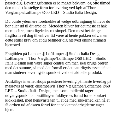
passer dig. Leveringsformen er jo meget bekvem, og ofte tilmed
den mindst kostelige form for levering ved køb af Thor
Væglampe/Loftlampe Ø60 LED – Studio Italia Design.
Du burde ydermere foretrække at vælge udbringning til hvor du
bor eller ud til dit arbejde. Metoden bliver for det meste et hak
mere pebret, men ligeledes ret simpel. Den mest betalelige
fragtform vil dog til enhver tid være at hente pakken selv, men
dette stiller krav om at du befinder dig nærved online firmaets
hjemsted.
Fragttiden på Lamper -|| Loftlamper -|| Studio Italia Design
Loftlamper -|| Thor Væglampe/Loftlampe Ø60 LED – Studio
Italia Design kan være super central om man skal bruge ordren
med det samme, så med det formål er det naturligvis essentielt at
man studerer leveringstidspunktet ved det aktuelle produkt.
Adskillige internet shops præsterer levering på næste hverdag på
massevis af varer, eksempelvis Thor Væglampe/Loftlampe Ø60
LED – Studio Italia Design, men som imidlertid tager
udgangspunkt i at bestillingen fuldbyrdes forud for et konkret
klokkeslæt, med hensynstagen til at de med sikkerhed kan nå at
få ordren ud af døren forud for at pakkemedarbejderne tager
hjem.