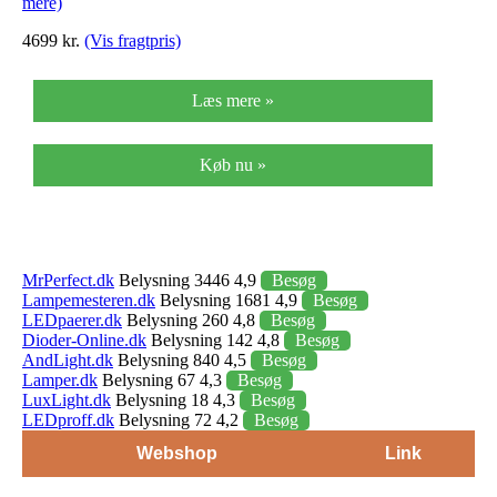
mere)
4699 kr.
(Vis fragtpris)
Læs mere »
Køb nu »
MrPerfect.dk
Belysning 3446 4,9
Besøg
Lampemesteren.dk
Belysning 1681 4,9
Besøg
LEDpaerer.dk
Belysning 260 4,8
Besøg
Dioder-Online.dk
Belysning 142 4,8
Besøg
AndLight.dk
Belysning 840 4,5
Besøg
Lamper.dk
Belysning 67 4,3
Besøg
LuxLight.dk
Belysning 18 4,3
Besøg
LEDproff.dk
Belysning 72 4,2
Besøg
Webshop
Link