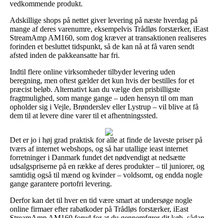
vedkommende produkt.
Adskillige shops på nettet giver levering på næste hverdag på
mange af deres varenumre, eksempelvis Trådløs forstærker, iEast
StreamAmp AM160, som dog kræver at transaktionen realiseres
forinden et besluttet tidspunkt, så de kan nå at få varen sendt
afsted inden de pakkeansatte har fri.
Indtil flere online virksomheder tilbyder levering uden
beregning, men oftest gælder det kun hvis der bestilles for et
præcist beløb. Alternativt kan du vælge den prisbilligste
fragtmulighed, som mange gange – uden hensyn til om man
opholder sig i Vejle, Brønderslev eller Lystrup – vil blive at få
dem til at levere dine varer til et afhentningssted.
Det er jo i høj grad praktisk for alle at finde de laveste priser på
tværs af internet webshops, og så har utallige ieast internet
forretninger i Danmark fundet det nødvendigt at nedsætte
udsalgspriserne på en række af deres produkter – til juniorer, og
samtidig også til mænd og kvinder – voldsomt, og endda nogle
gange garantere portofri levering.
Derfor kan det til hver en tid være smart at undersøge nogle
online firmaer efter rabatkoder på Trådløs forstærker, iEast
StreamAmp AM160 forud for at du gennemfører dit køb, sådan