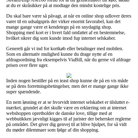
at du er skråsikker på at modtage den mindst kostelige pris.
Du skal bare være så påvagt, at når en online shop udlover deres
varer til en udsalgspris der virker enormt favorabel, kan det
mange gange være et kendetegn på en snydagtig shop.
Shopping med kort er i hvert fald omfattet af en bestemmelse,
hvilket sikrer dig som kunde imod fup internet selskaber.
Generelt går vi ind for kortkøb eller betalinger med mobilen.
Som en alternativ mulighed kunne du drage nytte af en
afdragsordning fra eksempelvis ViaBill, når du gerne vil afdrage
prisen over flere uger.
Inden nogen bestiller på en ieast shop kunne de på en vis måde
se på dens forretningsbetingelser, men det er mange gange ikke
super spændende.
En nem løsning er at se hvorvidt internet selskabet er tilsluttet e-
mærket, grundet at det skulle være en erklæring om at internet
webshoppen opretholder de danske love, tillige med at
webbutikken jævnligt kigges til af jurister der behersker reglerne
på området. Det giver dig genvej til at blive hjulpet, for så vidt
du møder dilemmaer som følge af din shopping.