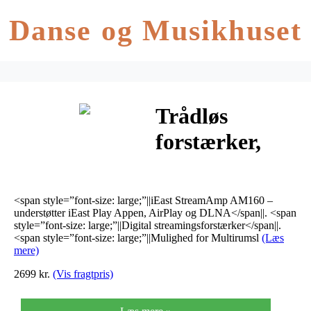
Danse og Musikhuset
Trådløs
forstærker,
iEast
StreamAmp
<span style=”font-size: large;”||iEast StreamAmp AM160 –
AM160
understøtter iEast Play Appen, AirPlay og DLNA</span||. <span
style=”font-size: large;”||Digital streamingsforstærker</span||.
<span style=”font-size: large;”||Mulighed for Multirumsl
(Læs
mere)
2699 kr.
(Vis fragtpris)