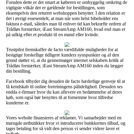
Foruden dette er det smart at køberen er omhyggelig omkring de
vigtigste vilkår der er gældende for bestillingen, som
eksempelvis den returret webshoppen benytter. I den relation er
det i øvrigt essesentielt, at man når som helst bibeholder ens
faktura e-mail, således man til enhver tid kan bekræfte ordren af
Trådløs forstærker, iEast StreamAmp AM160, hvad end man er
på udkig efter et produkt til en mand eller kvinde.
Trustpilot fremskaffer de facto værdifulde muligheder for at
besigtige forskellige tidligere kunders synspunkter og af den
grund støtter vi, at du gennemsøger internet selskabets kritik af
Trådløs forstærker, iEast StreamAmp AM160 inden du lægger
din bestilling.
Facebook tilbyder dig desuden de facto hæderlige genveje til at
få kendskab til online forretningens pålidelighed. Desuden ses
endda e-firmaer hvor du kan aflevere en bedømmelse af deres
køb, som også bør benyttes til at fornemme hvor tilfredse
kunderne er.
Vores website finansieres af reklamer. Vi samarbejder med en
mængde netbutikker hvor vi introducerer butikkernes tilbud, og
tager betaling for så vidt den person vi sender videre laver et
indkøb.