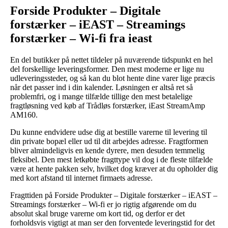
Forside Produkter – Digitale
forstærker – iEAST – Streamings
forstærker – Wi-fi fra ieast
En del butikker på nettet tildeler på nuværende tidspunkt en hel
del forskellige leveringsformer. Den mest moderne er lige nu
udleveringssteder, og så kan du blot hente dine varer lige præcis
når det passer ind i din kalender. Løsningen er altså ret så
problemfri, og i mange tilfælde tillige den mest betalelige
fragtløsning ved køb af Trådløs forstærker, iEast StreamAmp
AM160.
Du kunne endvidere udse dig at bestille varerne til levering til
din private bopæl eller ud til dit arbejdes adresse. Fragtformen
bliver almindeligvis en kende dyrere, men desuden temmelig
fleksibel. Den mest letkøbte fragttype vil dog i de fleste tilfælde
være at hente pakken selv, hvilket dog kræver at du opholder dig
med kort afstand til internet firmaets adresse.
Fragttiden på Forside Produkter – Digitale forstærker – iEAST –
Streamings forstærker – Wi-fi er jo rigtig afgørende om du
absolut skal bruge varerne om kort tid, og derfor er det
forholdsvis vigtigt at man ser den forventede leveringstid for det