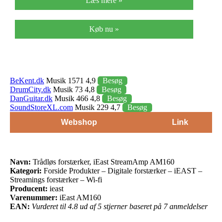
Læs mere »
Køb nu »
BeKent.dk
Musik 1571 4,9
Besøg
DrumCity.dk
Musik 73 4,8
Besøg
DanGuitar.dk
Musik 466 4,8
Besøg
SoundStoreXL.com
Musik 229 4,7
Besøg
Webshop
Link
Navn:
Trådløs forstærker, iEast StreamAmp AM160
Kategori:
Forside Produkter – Digitale forstærker – iEAST –
Streamings forstærker – Wi-fi
Producent:
ieast
Varenummer:
iEast AM160
EAN:
Vurderet til 4.8 ud af 5 stjerner baseret på 7 anmeldelser