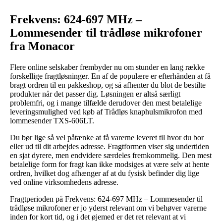
Frekvens: 624-697 MHz –
Lommesender til trådløse mikrofoner
fra Monacor
Flere online selskaber frembyder nu om stunder en lang række
forskellige fragtløsninger. En af de populære er efterhånden at få
bragt ordren til en pakkeshop, og så afhenter du blot de bestilte
produkter når det passer dig. Løsningen er altså særligt
problemfri, og i mange tilfælde derudover den mest betalelige
leveringsmulighed ved køb af Trådløs knaphulsmikrofon med
lommesender TXS-606LT.
Du bør lige så vel påtænke at få varerne leveret til hvor du bor
eller ud til dit arbejdes adresse. Fragtformen viser sig undertiden
en sjat dyrere, men endvidere særdeles fremkommelig. Den mest
betalelige form for fragt kan ikke modsiges at være selv at hente
ordren, hvilket dog afhænger af at du fysisk befinder dig lige
ved online virksomhedens adresse.
Fragtperioden på Frekvens: 624-697 MHz – Lommesender til
trådløse mikrofoner er jo yderst relevant om vi behøver varerne
inden for kort tid, og i det øjemed er det ret relevant at vi