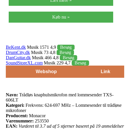
Læs mere »
Køb nu »
BeKent.dk
Musik 1571 4,9
Besøg
DrumCity.dk
Musik 73 4,8
Besøg
DanGuitar.dk
Musik 466 4,8
Besøg
SoundStoreXL.com
Musik 229 4,7
Besøg
Webshop
Link
Navn:
Trådløs knaphulsmikrofon med lommesender TXS-
606LT
Kategori:
Frekvens: 624-697 MHz – Lommesender til trådløse
mikrofoner
Producent:
Monacor
Varenummer:
253550
EAN:
Vurderet til 3.7 ud af 5 stjerner baseret på 19 anmeldelser