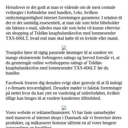
Herudover er det godt at man er vidende om de mest centrale
vedtægter i forbindelse med handlen, f.eks. hvilken
ombytningsrettighed internet forretningen garanterer. I relation til
det er det samtidig essesentielt, at man når som helst bibeholder
sin faktura e-mail, således man når som helst vil kunne eftervise
sin shopping af Trådløs knaphulsmikrofon med lommesender
TXS-606LT, hvad end man skal købe til en kvinde eller mand.
Trustpilot fører til rigtig passende løsninger til at sondere ret
mange eksisterende forbrugeres ratings og herved foreslår vi, at
du gennemgår online webshoppens ratings af Trådløs
knaphulsmikrofon med lommesender TXS-606LT før du
handler.
Facebook forærer dig desuden evigt sikre genveje til at få indsigt
i e-firmaets troværdighed. Desuden møder vi faktisk forretninger
på nettet hvor du kan ytre en vurdering af ordreforløbet, hvilket
tillige kan bruges til at vurdere kundernes tilfredshed.
Vores website er reklamefinansieret. Vi har faste samarbejder
med massevis af internet shops i Danmark når vi fremviser deres
produkter, og indkasserer honorar såfremt en af vores brugere
gennemfører en bestilling.