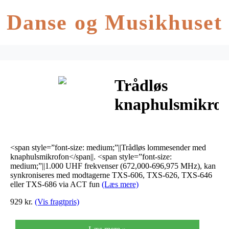
Danse og Musikhuset
Trådløs
knaphulsmikrof
med
lommesender
<span style=”font-size: medium;”||Trådløs lommesender med
TXS-606LT
knaphulsmikrofon</span||. <span style=”font-size:
medium;”||1.000 UHF frekvenser (672,000-696,975 MHz), kan
synkroniseres med modtagerne TXS-606, TXS-626, TXS-646
eller TXS-686 via ACT fun
(Læs mere)
929 kr.
(Vis fragtpris)