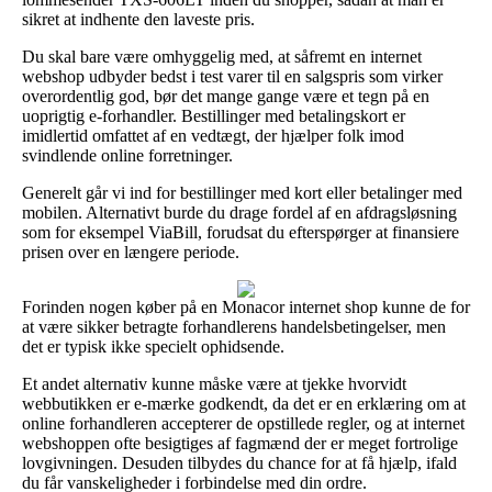
sikret at indhente den laveste pris.
Du skal bare være omhyggelig med, at såfremt en internet
webshop udbyder bedst i test varer til en salgspris som virker
overordentlig god, bør det mange gange være et tegn på en
uoprigtig e-forhandler. Bestillinger med betalingskort er
imidlertid omfattet af en vedtægt, der hjælper folk imod
svindlende online forretninger.
Generelt går vi ind for bestillinger med kort eller betalinger med
mobilen. Alternativt burde du drage fordel af en afdragsløsning
som for eksempel ViaBill, forudsat du efterspørger at finansiere
prisen over en længere periode.
Forinden nogen køber på en Monacor internet shop kunne de for
at være sikker betragte forhandlerens handelsbetingelser, men
det er typisk ikke specielt ophidsende.
Et andet alternativ kunne måske være at tjekke hvorvidt
webbutikken er e-mærke godkendt, da det er en erklæring om at
online forhandleren accepterer de opstillede regler, og at internet
webshoppen ofte besigtiges af fagmænd der er meget fortrolige
lovgivningen. Desuden tilbydes du chance for at få hjælp, ifald
du får vanskeligheder i forbindelse med din ordre.