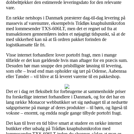
dobbelttjekker den estimerede leveringsdato for den relevante
vare.
En række netshops i Danmark præsterer dag-til-dag levering på
massevis af varenumre, eksempelvis Trådløs knaphulsmikrofon
med lommesender TXS-606LT, men det er regnet ud fra at
transaktionen gennemføres inden et nøjagtigt tidspunkt, så at de
med sikkerhed kan nå at få ordren pakket forinden de
logistikansatte får fri.
Visse internet forhandlere lover portofri fragt, men i mange
tilfælde er det kun gældende hvis man aftager for en præcis sum.
Desuden bør man snuppe den prisbilligste løsning til levering,
som ofte – hvad end man opholder sig tæt på Odense, Aabenraa
eller Tønder – vil blive at få leveret varerne til en pakkeshop.
Det er i dag ret fleksibelt for forbrugerne at sammenholde priser
fra forskellige internet forhandlere i Danmark, og for det har en
lang række Monacor webbutikker set sig nødsaget til at nedsætte
salgspriserne på mange af deres produkter – til børn, og ligeså til
voksne – enormt, og endda nogle gange tilbyde portofri fragt.
Det kan til hver en tid blive smart at studere en række internet
butikker efter udsalg på Trådløs knaphulsmikrofon med
lommesender TXS-606LT inden du shopper, sådan at man er