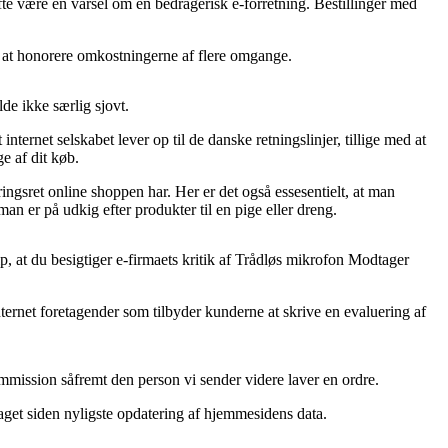
fte være en varsel om en bedragerisk e-forretning. Bestillinger med
er at honorere omkostningerne af flere omgange.
de ikke særlig sjovt.
ternet selskabet lever op til de danske retningslinjer, tillige med at
e af dit køb.
ringsret online shoppen har. Her er det også essesentielt, at man
er på udkig efter produkter til en pige eller dreng.
p, at du besigtiger e-firmaets kritik af Trådløs mikrofon Modtager
ernet foretagender som tilbyder kunderne at skrive en evaluering af
ommission såfremt den person vi sender videre laver en ordre.
taget siden nyligste opdatering af hjemmesidens data.