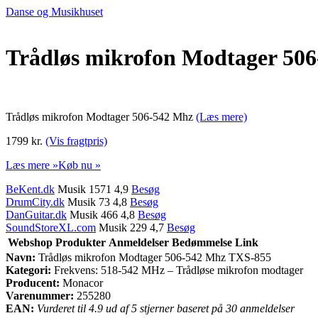
Danse og Musikhuset
Trådløs mikrofon Modtager 50
Trådløs mikrofon Modtager 506-542 Mhz
(Læs mere)
1799 kr.
(Vis fragtpris)
Læs mere »
Køb nu »
BeKent.dk
Musik 1571 4,9
Besøg
DrumCity.dk
Musik 73 4,8
Besøg
DanGuitar.dk
Musik 466 4,8
Besøg
SoundStoreXL.com
Musik 229 4,7
Besøg
Webshop
Produkter
Anmeldelser
Bedømmelse
Link
Navn:
Trådløs mikrofon Modtager 506-542 Mhz TXS-855
Kategori:
Frekvens: 518-542 MHz – Trådløse mikrofon modtager
Producent:
Monacor
Varenummer:
255280
EAN:
Vurderet til 4.9 ud af 5 stjerner baseret på 30 anmeldelser