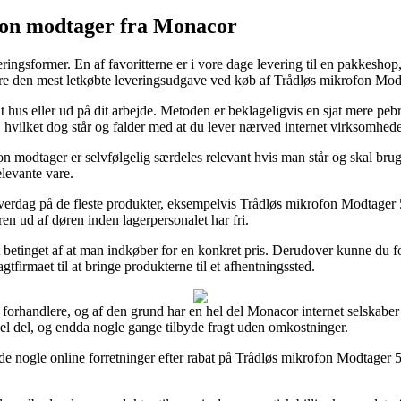
fon modtager fra Monacor
eringsformer. En af favoritterne er i vore dage levering til en pakkesho
dere den mest letkøbte leveringsudgave ved køb af Trådløs mikrofon 
dit hus eller ud på dit arbejde. Metoden er beklageligvis en sjat mere pe
v, hvilket dog står og falder med at du lever nærved internet virksomhede
dtager er selvfølgelig særdeles relevant hvis man står og skal bruge p
elevante vare.
 hverdag på de fleste produkter, eksempelvis Trådløs mikrofon Modtage
en ud af døren inden lagerpersonalet har fri.
et betinget af at man indkøber for en konkret pris. Derudover kunne du f
tfirmaet til at bringe produkterne til et afhentningssted.
ine forhandlere, og af den grund har en hel del Monacor internet selskab
 hel del, og endda nogle gange tilbyde fragt uden omkostninger.
de nogle online forretninger efter rabat på Trådløs mikrofon Modtager