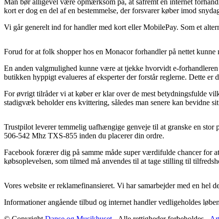
Man bør alligevel være opmærksom på, at såfremt en internet forhandler
kort er dog en del af en bestemmelse, der forsvarer køber imod snydagt
Vi går generelt ind for handler med kort eller MobilePay. Som et alter
Forud for at folk shopper hos en Monacor forhandler på nettet kunne m
En anden valgmulighed kunne være at tjekke hvorvidt e-forhandleren er v
butikken hyppigt evalueres af eksperter der forstår reglerne. Dette er 
For øvrigt tilråder vi at køber er klar over de mest betydningsfulde vil
stadigvæk beholder ens kvittering, således man senere kan bevidne s
Trustpilot leverer temmelig uafhængige genveje til at granske en stor 
506-542 Mhz TXS-855 inden du placerer din ordre.
Facebook forærer dig på samme måde super værdifulde chancer for at f
købsoplevelsen, som tilmed må anvendes til at tage stilling til tilfred
Vores website er reklamefinansieret. Vi har samarbejder med en hel del
Informationer angående tilbud og internet handler vedligeholdes løbend
© Copyright
Danse og Musikhuset
- Alle rettigheder forbeholdes -
Art