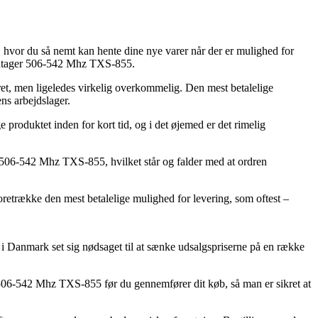
p, hvor du så nemt kan hente dine nye varer når der er mulighed for
Modtager 506-542 Mhz TXS-855.
bret, men ligeledes virkelig overkommelig. Den mest betalelige
ns arbejdslager.
roduktet inden for kort tid, og i det øjemed er det rimelig
r 506-542 Mhz TXS-855, hvilket står og falder med at ordren
oretrække den mest betalelige mulighed for levering, som oftest –
er i Danmark set sig nødsaget til at sænke udsalgspriserne på en række
 506-542 Mhz TXS-855 før du gennemfører dit køb, så man er sikret at