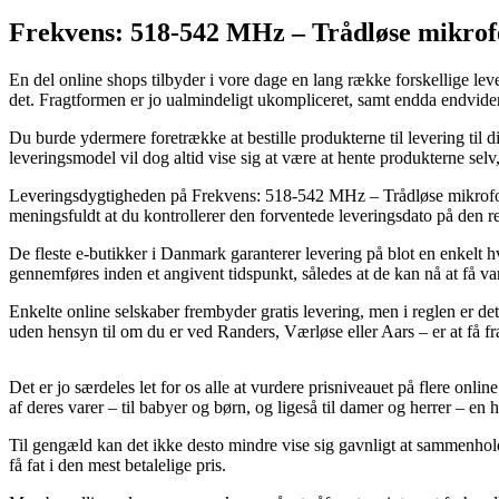
Frekvens: 518-542 MHz – Trådløse mikro
En del online shops tilbyder i vore dage en lang række forskellige lev
det. Fragtformen er jo ualmindeligt ukompliceret, samt endda endvi
Du burde ydermere foretrække at bestille produkterne til levering til 
leveringsmodel vil dog altid vise sig at være at hente produkterne sel
Leveringsdygtigheden på Frekvens: 518-542 MHz – Trådløse mikrofon mo
meningsfuldt at du kontrollerer den forventede leveringsdato på den r
De fleste e-butikker i Danmark garanterer levering på blot en enkelt
gennemføres inden et angivent tidspunkt, således at de kan nå at få var
Enkelte online selskaber frembyder gratis levering, men i reglen er d
uden hensyn til om du er ved Randers, Værløse eller Aars – er at få frag
Det er jo særdeles let for os alle at vurdere prisniveauet på flere onl
af deres varer – til babyer og børn, og ligeså til damer og herrer – en
Til gengæld kan det ikke desto mindre vise sig gavnligt at sammenhol
få fat i den mest betalelige pris.