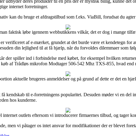
 udbyder deres produkter til en pris der er mystisk billig, kunne det o
ige internet forretninger.
nativ kan du bruge et afdragstilbud som f.eks. ViaBill, forudsat du agt
an faktisk løbe igennem webbutikkens vilkår, det er dog i mange tilfæl
erificeret af e-mærket, grundet at det burde være et kendetegn for at in
desuden din lejlighed til at få hjælp, når du forvoldes dilemmaer som følg
kår der spiller ind i forbindelse med købet, for eksempel hvilken returne
it køb af Trådløs mikrofon Modtager 506-542 Mhz TXS-855, hvad end man 
portion aktuelle brugeres anmeldelser og på grund af dette er det en hjæl
å kendskab til e-forretningens popularitet. Desuden møder vi en del int
sheden hos kunderne.
 internet outlets eftersom vi introducerer firmaernes tilbud, og tager k
e, men vi påtager os intet ansvar for modifikationer der er blevet fore
ikler