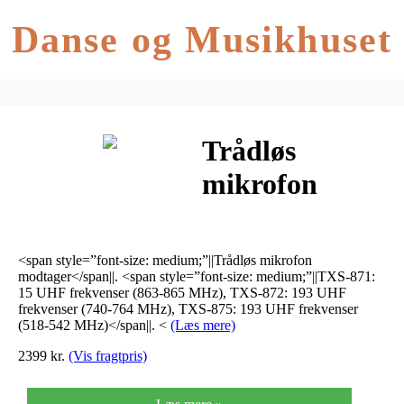
Danse og Musikhuset
Trådløs
mikrofon
modtager 863-
865 Mhz TXS-
<span style=”font-size: medium;”||Trådløs mikrofon
871
modtager</span||. <span style=”font-size: medium;”||TXS-871:
15 UHF frekvenser (863-865 MHz), TXS-872: 193 UHF
frekvenser (740-764 MHz), TXS-875: 193 UHF frekvenser
(518-542 MHz)</span||. <
(Læs mere)
2399 kr.
(Vis fragtpris)