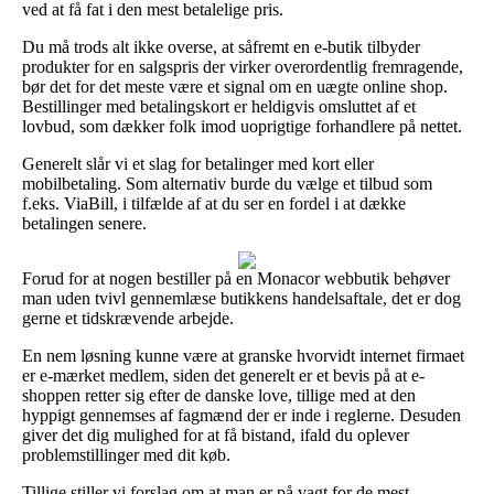
ved at få fat i den mest betalelige pris.
Du må trods alt ikke overse, at såfremt en e-butik tilbyder
produkter for en salgspris der virker overordentlig fremragende,
bør det for det meste være et signal om en uægte online shop.
Bestillinger med betalingskort er heldigvis omsluttet af et
lovbud, som dækker folk imod uoprigtige forhandlere på nettet.
Generelt slår vi et slag for betalinger med kort eller
mobilbetaling. Som alternativ burde du vælge et tilbud som
f.eks. ViaBill, i tilfælde af at du ser en fordel i at dække
betalingen senere.
Forud for at nogen bestiller på en Monacor webbutik behøver
man uden tvivl gennemlæse butikkens handelsaftale, det er dog
gerne et tidskrævende arbejde.
En nem løsning kunne være at granske hvorvidt internet firmaet
er e-mærket medlem, siden det generelt er et bevis på at e-
shoppen retter sig efter de danske love, tillige med at den
hyppigt gennemses af fagmænd der er inde i reglerne. Desuden
giver det dig mulighed for at få bistand, ifald du oplever
problemstillinger med dit køb.
Tillige stiller vi forslag om at man er på vagt for de mest