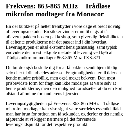
Frekvens: 863-865 MHz – Trådløse
mikrofon modtager fra Monacor
En del butikker på nettet frembyder i vore dage et bredt udvalg
af leveringsmetoder. En sikker vinder er nu til dags at få
afleveret pakken hos en pakkeshop, som giver dig fleksibiliteten
til at hente produkterne når det passer ind i din hverdag.
Leveringstypen er altså ekstremt hensigtsmæssig, samt typisk
endvidere den mest letkøbte metode til levering ved køb af
Trådløs mikrofon modtager 863-865 Mhz TXS-871.
Du burde også beslutte dig for at få pakken sendt hjem til dig
selv eller til dit arbejdes adresse. Fragtmuligheden er til tider en
kende mindre prisbillig, men også meget bekvem. Den mest
prisbevidste form for fragt kan ikke modsiges at være selv at
hente produkterne, men den mulighed forudsætter at du er i kort
afstand af online forhandlerens hjemsted.
Leveringsdygtigheden på Frekvens: 863-865 MHz – Trådløse
mikrofon modtager kan vise sig at være særdeles essentiel ifald
man har brug for ordren om få sekunder, og derfor er det nemlig
afgørende at vi kigger nærmere på det forventede
leveringstidspunkt for det respektive produkt.