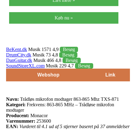
Læs mere »
Køb nu »
BeKent.dk
Musik 1571 4,9
Besøg
DrumCity.dk
Musik 73 4,8
Besøg
DanGuitar.dk
Musik 466 4,8
Besøg
SoundStoreXL.com
Musik 229 4,7
Besøg
Webshop
Link
Navn:
Trådløs mikrofon modtager 863-865 Mhz TXS-871
Kategori:
Frekvens: 863-865 MHz – Trådløse mikrofon
modtager
Producent:
Monacor
Varenummer:
253600
EAN:
Vurderet til 4.1 ud af 5 stjerner baseret på 37 anmeldelser