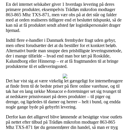
En del internet selskaber giver 1 hverdags levering på deres
primære produkter, eksempelvis Trådløs mikrofon modtager
863-865 Mhz TXS-871, men vær obs på at det står og falder
med at orden realiseres tidligere end et besluttet tidspunkt, så de
kan nå at få produktet sendt afsted før logistikpersonalet drager
hjemad.
Indtil flere e-handler i Danmark frembyder fragt uden gebyr,
men oftest forudsætter det at du bestiller for et konkret beløb.
Alternativt burde man snuppe den prisbilligste leveringsmetode,
der i mange tilfælde – hvad end man bor tæt på Roskilde,
Kalundborg eller Hinnerup – er at få fragtmanden til at bringe
produkterne til et udleveringssted.
Det har vist sig at være virkelig let gængeligt for internetbrugere
at finde frem til de bedste priser på flere online varehuse, og til
tak har en lang række Monacor e-forretninger set sig tvunget til
at nedskære prisniveauet på deres produkter – til piger og
drenge, og ligeledes til damer og herrer – helt i bund, og endda
nogle gange byde på gebyrfri levering.
Derfor kan det alligevel blive lønnende at besigtige visse outlets
på nettet efter tilbud på Trådløs mikrofon modtager 863-865
Mhz TXS-871 før du gennemfører din handel, så man er tryg