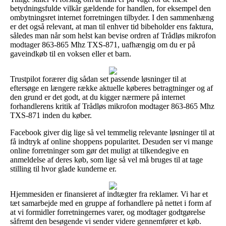
betydningsfulde vilkår gældende for handlen, for eksempel den
ombytningsret internet forretningen tilbyder. I den sammenhæng
er det også relevant, at man til enhver tid bibeholder ens faktura,
således man når som helst kan bevise ordren af Trådløs mikrofon
modtager 863-865 Mhz TXS-871, uafhængig om du er på
gaveindkøb til en voksen eller et barn.
Trustpilot forærer dig sådan set passende løsninger til at
eftersøge en længere række aktuelle køberes betragtninger og af
den grund er det godt, at du kigger nærmere på internet
forhandlerens kritik af Trådløs mikrofon modtager 863-865 Mhz
TXS-871 inden du køber.
Facebook giver dig lige så vel temmelig relevante løsninger til at
få indtryk af online shoppens popularitet. Desuden ser vi mange
online forretninger som gør det muligt at tilkendegive en
anmeldelse af deres køb, som lige så vel må bruges til at tage
stilling til hvor glade kunderne er.
Hjemmesiden er finansieret af indtægter fra reklamer. Vi har et
tæt samarbejde med en gruppe af forhandlere på nettet i form af
at vi formidler forretningernes varer, og modtager godtgørelse
såfremt den besøgende vi sender videre gennemfører et køb.