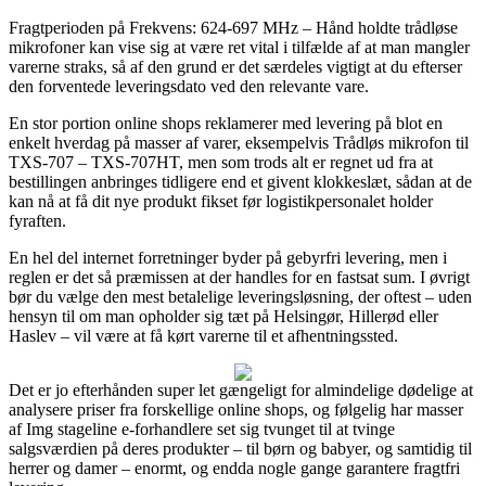
Fragtperioden på Frekvens: 624-697 MHz – Hånd holdte trådløse
mikrofoner kan vise sig at være ret vital i tilfælde af at man mangler
varerne straks, så af den grund er det særdeles vigtigt at du efterser
den forventede leveringsdato ved den relevante vare.
En stor portion online shops reklamerer med levering på blot en
enkelt hverdag på masser af varer, eksempelvis Trådløs mikrofon til
TXS-707 – TXS-707HT, men som trods alt er regnet ud fra at
bestillingen anbringes tidligere end et givent klokkeslæt, sådan at de
kan nå at få dit nye produkt fikset før logistikpersonalet holder
fyraften.
En hel del internet forretninger byder på gebyrfri levering, men i
reglen er det så præmissen at der handles for en fastsat sum. I øvrigt
bør du vælge den mest betalelige leveringsløsning, der oftest – uden
hensyn til om man opholder sig tæt på Helsingør, Hillerød eller
Haslev – vil være at få kørt varerne til et afhentningssted.
Det er jo efterhånden super let gængeligt for almindelige dødelige at
analysere priser fra forskellige online shops, og følgelig har masser
af Img stageline e-forhandlere set sig tvunget til at tvinge
salgsværdien på deres produkter – til børn og babyer, og samtidig til
herrer og damer – enormt, og endda nogle gange garantere fragtfri