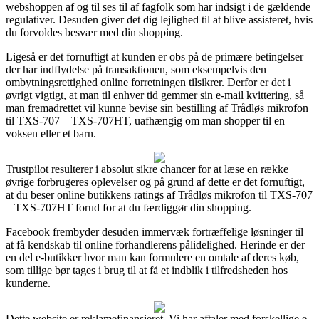
webshoppen af og til ses til af fagfolk som har indsigt i de gældende
regulativer. Desuden giver det dig lejlighed til at blive assisteret, hvis
du forvoldes besvær med din shopping.
Ligeså er det fornuftigt at kunden er obs på de primære betingelser
der har indflydelse på transaktionen, som eksempelvis den
ombytningsrettighed online forretningen tilsikrer. Derfor er det i
øvrigt vigtigt, at man til enhver tid gemmer sin e-mail kvittering, så
man fremadrettet vil kunne bevise sin bestilling af Trådløs mikrofon
til TXS-707 – TXS-707HT, uafhængig om man shopper til en
voksen eller et barn.
Trustpilot resulterer i absolut sikre chancer for at læse en række
øvrige forbrugeres oplevelser og på grund af dette er det fornuftigt,
at du beser online butikkens ratings af Trådløs mikrofon til TXS-707
– TXS-707HT forud for at du færdiggør din shopping.
Facebook frembyder desuden immervæk fortræffelige løsninger til
at få kendskab til online forhandlerens pålidelighed. Herinde er der
en del e-butikker hvor man kan formulere en omtale af deres køb,
som tillige bør tages i brug til at få et indblik i tilfredsheden hos
kunderne.
Dette website er reklamefinansieret. Vi har aftaler med forskellige e-