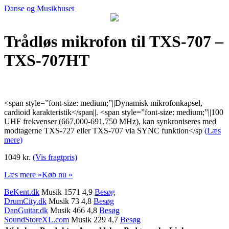
Danse og Musikhuset
Trådløs mikrofon til TXS-707 –
TXS-707HT
<span style=”font-size: medium;”||Dynamisk mikrofonkapsel,
cardioid karakteristik</span||. <span style=”font-size: medium;”||100
UHF frekvenser (667,000-691,750 MHz), kan synkroniseres med
modtagerne TXS-727 eller TXS-707 via SYNC funktion</sp
(Læs
mere)
1049 kr.
(Vis fragtpris)
Læs mere »
Køb nu »
BeKent.dk
Musik 1571 4,9
Besøg
DrumCity.dk
Musik 73 4,8
Besøg
DanGuitar.dk
Musik 466 4,8
Besøg
SoundStoreXL.com
Musik 229 4,7
Besøg