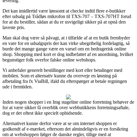
levering.
Det kan imidlertid være lønsomt at checke indtil flere e-butikker
efter udsalg på Trådløs mikrofon til TXS-707 – TXS-707HT forud
for at du bestiller, sådan at du er usvigeligt sikker på at opnå den
laveste pris.
Man skal dog være så påvagt, at i tilfælde af at en butik frembyder
en vare for en udsalgspris der kan virke ubegribelig fordelagtig, så
burde det mange gange være en varsel om en bedragerisk online
shop. Shopping med kort er dog indbefattet af en anordning, hvilket
begunstiger folk overfor falske online webshops.
Vi anbefaler generelt bestillinger med kort eller betalinger med
mobilen. Som et alternativ kunne du overveje en løsning på
afbetaling fra fx ViaBill, ifald du efterspørger at betale regningen
ude i fremtiden.
Inden nogen shopper i en Img stageline online forretning behøver de
for at være sikker få overblik over webbutikkens forretningsaftale,
dog er det oftest ikke specielt ophidsende.
Alternativet kunne derfor være at se om internet shoppen er
godkendt af e-mærket, eftersom det almindeligvis er en forsikring
om at webshoppen følger de danske regler, tillige med at