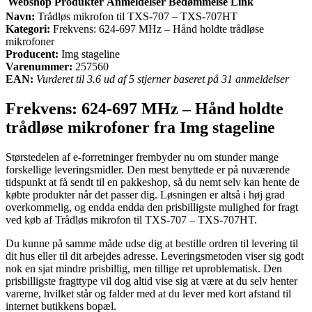
Webshop
Produkter
Anmeldelser
Bedømmelse
Link
Navn:
Trådløs mikrofon til TXS-707 – TXS-707HT
Kategori:
Frekvens: 624-697 MHz – Hånd holdte trådløse
mikrofoner
Producent:
Img stageline
Varenummer:
257560
EAN:
Vurderet til 3.6 ud af 5 stjerner baseret på 31 anmeldelser
Frekvens: 624-697 MHz – Hånd holdte
trådløse mikrofoner fra Img stageline
Størstedelen af e-forretninger frembyder nu om stunder mange
forskellige leveringsmidler. Den mest benyttede er på nuværende
tidspunkt at få sendt til en pakkeshop, så du nemt selv kan hente de
købte produkter når det passer dig. Løsningen er altså i høj grad
overkommelig, og endda endda den prisbilligste mulighed for fragt
ved køb af Trådløs mikrofon til TXS-707 – TXS-707HT.
Du kunne på samme måde udse dig at bestille ordren til levering til
dit hus eller til dit arbejdes adresse. Leveringsmetoden viser sig godt
nok en sjat mindre prisbillig, men tillige ret uproblematisk. Den
prisbilligste fragttype vil dog altid vise sig at være at du selv henter
varerne, hvilket står og falder med at du lever med kort afstand til
internet butikkens bopæl.