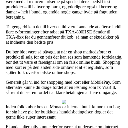
være med at reducere priserne på specielt deres bedst i test
produkter – til babyer og børn, og yderligere også til herrer og
damer – helt i bund, og endda nogle gange byde på fragt uden
beregning.
Til gengæld kan det til hver en tid være lønnende at efterse indtil
flere e-forretninger efter rabat på TXA-800HSE Sender til
TXA-8xx før du gennemfører dit køb, så man er skudsikker på
at indhente den bedste pris.
Du bør blot være så påvagt, at når en shop markedsfører et
produkt til salg for en pris der kan ses som hamrende fordelagtig,
bør det tit være et faresignal om en falsk online butik. Shopping
med kort er på den anden side omfavnet af et regulativ, som
støtter folk overfor falske online shops.
Generelt går vi ind for shopping med kort eller MobilePay. Som
alternativ kunne du drage fordel af en løsning som fx ViaBill,
såfremt du ser en fordel i at klare betalingen af flere omgange.
Inden folk køber hos en Monacor internet butik kunne man i og
for sig have øje for butikkens handelsbetingelser, dog er det
gerne ikke super interessant.
Et andet alternativ kunne derfor være at undersøge om internet