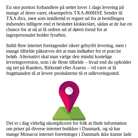
En stor portion forhandlere på nettet lover 1 dags levering på
mange af deres varer, eksempelvis TXA-800HSE Sender til
TXA-8xx, men som imidlertid er regnet ud fra at bestillingen
indsendes tidligere end et besluttet klokkeslæt, sådan at de har en
chance for at nå at få ordren ud af døren forud for at
lagerpersonalet holder fyraften.
Indtil flere internet foretagender sikrer gebyrfri levering, men i
mange tilfælde påkræves det at man indkøber for et præcist
beløb. Alternativt skal man vælge den mindst kostelige
leveringsversion, som i de fleste tilfælde – hvad end du opholder
sig tæt på Randers, Birkerød eller Assens – vil være at få
fragtmanden til at levere produkterne til et udleveringssted.
Det er i dag virkelig ukompliceret for folk at finde information
om priser på diverse internet butikker i Danmark, og så har
mange Monacor internet forretninger i Danmark ikke kunne lade