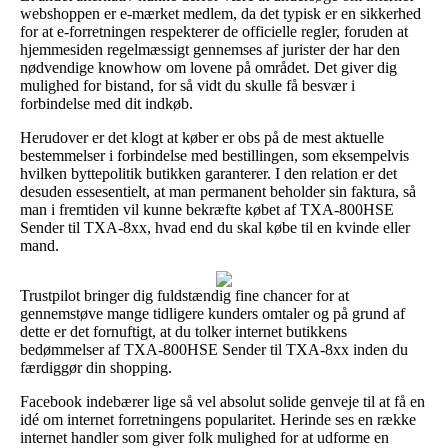
webshoppen er e-mærket medlem, da det typisk er en sikkerhed
for at e-forretningen respekterer de officielle regler, foruden at
hjemmesiden regelmæssigt gennemses af jurister der har den
nødvendige knowhow om lovene på området. Det giver dig
mulighed for bistand, for så vidt du skulle få besvær i
forbindelse med dit indkøb.
Herudover er det klogt at køber er obs på de mest aktuelle
bestemmelser i forbindelse med bestillingen, som eksempelvis
hvilken byttepolitik butikken garanterer. I den relation er det
desuden essesentielt, at man permanent beholder sin faktura, så
man i fremtiden vil kunne bekræfte købet af TXA-800HSE
Sender til TXA-8xx, hvad end du skal købe til en kvinde eller
mand.
Trustpilot bringer dig fuldstændig fine chancer for at
gennemstøve mange tidligere kunders omtaler og på grund af
dette er det fornuftigt, at du tolker internet butikkens
bedømmelser af TXA-800HSE Sender til TXA-8xx inden du
færdiggør din shopping.
Facebook indebærer lige så vel absolut solide genveje til at få en
idé om internet forretningens popularitet. Herinde ses en række
internet handler som giver folk mulighed for at udforme en