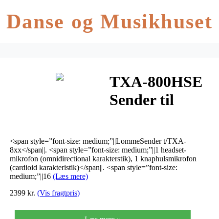
Danse og Musikhuset
TXA-800HSE
Sender til
TXA-8xx
<span style=”font-size: medium;”||LommeSender t/TXA-
8xx</span||. <span style=”font-size: medium;”||1 headset-
mikrofon (omnidirectional karakterstik), 1 knaphulsmikrofon
(cardioid karakteristik)</span||. <span style=”font-size:
medium;”||16
(Læs mere)
2399 kr.
(Vis fragtpris)