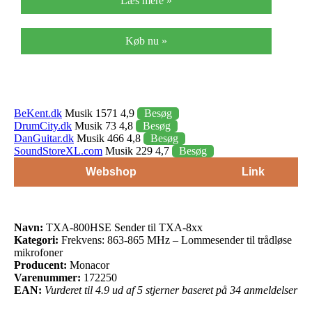
Læs mere »
Køb nu »
BeKent.dk
Musik 1571 4,9
Besøg
DrumCity.dk
Musik 73 4,8
Besøg
DanGuitar.dk
Musik 466 4,8
Besøg
SoundStoreXL.com
Musik 229 4,7
Besøg
Webshop
Link
Navn:
TXA-800HSE Sender til TXA-8xx
Kategori:
Frekvens: 863-865 MHz – Lommesender til trådløse
mikrofoner
Producent:
Monacor
Varenummer:
172250
EAN:
Vurderet til 4.9 ud af 5 stjerner baseret på 34 anmeldelser