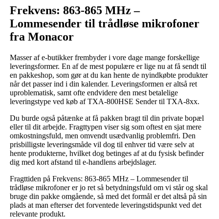
Frekvens: 863-865 MHz –
Lommesender til trådløse mikrofoner
fra Monacor
Masser af e-butikker frembyder i vore dage mange forskellige
leveringsformer. En af de mest populære er lige nu at få sendt til
en pakkeshop, som gør at du kan hente de nyindkøbte produkter
når det passer ind i din kalender. Leveringsformen er altså ret
uproblematisk, samt ofte endvidere den mest betalelige
leveringstype ved køb af TXA-800HSE Sender til TXA-8xx.
Du burde også påtænke at få pakken bragt til din private bopæl
eller til dit arbejde. Fragttypen viser sig som oftest en sjat mere
omkostningsfuld, men omvendt usædvanlig problemfri. Den
prisbilligste leveringsmåde vil dog til enhver tid være selv at
hente produkterne, hvilket dog betinges af at du fysisk befinder
dig med kort afstand til e-handlens arbejdslager.
Fragttiden på Frekvens: 863-865 MHz – Lommesender til
trådløse mikrofoner er jo ret så betydningsfuld om vi står og skal
bruge din pakke omgående, så med det formål er det altså på sin
plads at man efterser det forventede leveringstidspunkt ved det
relevante produkt.