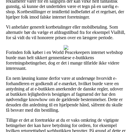
reklamerer varer for en salgspris der kan virke helt fantastisk
gunstig, så kunne det undertiden være et tegn på en uærlig e-
shop. Kortbestillinger er imidlertid indbefattet af et regelsæt, der
hjælper folk imod falske internet forretninger.
Vi anbefaler generelt kortbetalinger eller mobilbetaling. Som
alternativ bør du vælge et afdragstilbud fra for eksempel ViaBill,
for så vidt du vil honorere prisen over en længere periode.
Forinden folk køber i en World Peacekeepers internet webshop
burde man helt sikkert gennemlæse e-butikkens
forretningsbetingelser, dog er det i mange tilfælde ikke videre
interessant.
En nem løsning kunne derfor være at undersøge hvorvidt e-
forhandleren er godkendt af e-mærket, hvilket burde være en
antydning af at e-butikken anerkender de danske regler, udover
at butikken lejlighedsvis besigtiges af fagmænd der har den
nødvendige knowhow om de gældende bestemmelser. Dette er
desuden din anledning til en hjælpende hånd, såfremt du skulle
få besvær med din bestilling.
Tillige er det at foretrække at du er vaks omkring de vigtigste
betingelser der kan have betydning for ordren, for eksempel
hvilken returrettighed webbutikken benytter. På grund af dette er