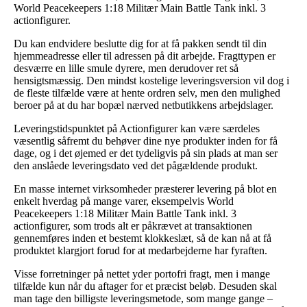
World Peacekeepers 1:18 Militær Main Battle Tank inkl. 3
actionfigurer.
Du kan endvidere beslutte dig for at få pakken sendt til din
hjemmeadresse eller til adressen på dit arbejde. Fragttypen er
desværre en lille smule dyrere, men derudover ret så
hensigtsmæssig. Den mindst kostelige leveringsversion vil dog i
de fleste tilfælde være at hente ordren selv, men den mulighed
beroer på at du har bopæl nærved netbutikkens arbejdslager.
Leveringstidspunktet på Actionfigurer kan være særdeles
væsentlig såfremt du behøver dine nye produkter inden for få
dage, og i det øjemed er det tydeligvis på sin plads at man ser
den anslåede leveringsdato ved det pågældende produkt.
En masse internet virksomheder præsterer levering på blot en
enkelt hverdag på mange varer, eksempelvis World
Peacekeepers 1:18 Militær Main Battle Tank inkl. 3
actionfigurer, som trods alt er påkrævet at transaktionen
gennemføres inden et bestemt klokkeslæt, så de kan nå at få
produktet klargjort forud for at medarbejderne har fyraften.
Visse forretninger på nettet yder portofri fragt, men i mange
tilfælde kun når du aftager for et præcist beløb. Desuden skal
man tage den billigste leveringsmetode, som mange gange –