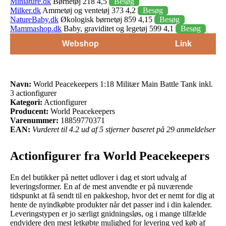
Miniature.dk
Børnetøj 218 4,5
Besøg
Milker.dk
Ammetøj og ventetøj 373 4,2
Besøg
NatureBaby.dk
Økologisk børnetøj 859 4,15
Besøg
Mammashop.dk
Baby, graviditet og legetøj 599 4,1
Besøg
Webshop
Link
Navn:
World Peacekeepers 1:18 Militær Main Battle Tank inkl.
3 actionfigurer
Kategori:
Actionfigurer
Producent:
World Peacekeepers
Varenummer:
18859770371
EAN:
Vurderet til 4.2 ud af 5 stjerner baseret på 29 anmeldelser
Actionfigurer fra World Peacekeepers
En del butikker på nettet udlover i dag et stort udvalg af
leveringsformer. En af de mest anvendte er på nuværende
tidspunkt at få sendt til en pakkeshop, hvor det er nemt for dig at
hente de nyindkøbte produkter når det passer ind i din kalender.
Leveringstypen er jo særligt gnidningsløs, og i mange tilfælde
endvidere den mest letkøbte mulighed for levering ved køb af