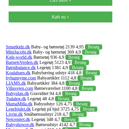
Læs mere »
Køb nu »
Smartkidz.dk
Baby- og børnetøj 2139 4,95
Besøg
MiniJacobi.dk
Baby- og børnetøj 369 4,9
Besøg
Kids-world.dk
Børnetøj 936 4,9
Besøg
BarnetsVerden.dk
Legetøj 5123 4,9
Besøg
Børnibalance.dk
Legetøj 1381 4,9
Besøg
Koalabarn.dk
Babybæring udstyr 418 4,8
Besøg
byhappyme.com
Babyartikler 1112 4,8
Besøg
LIAMS.dk
Babyartikler 384 4,8
Besøg
Villavejen.com
Børneværelset 1100 4,8
Besøg
Babyplan.dk
Graviditet 94 4,8
Besøg
Tralaleg.dk
Legetøj 48 4,8
Besøg
MamaMilla.dk
Babyudstyr 126 4,75
Besøg
Legehjulet.dk
Legetøj på hjul 3725 4,75
Besøg
Livrig.dk
Småbørnsudstyr 218 4,7
Besøg
Netcentret.dk
Legetøj 348 4,7
Besøg
Babyshower.dk
Børneudstyr 4142 4,7
Besøg