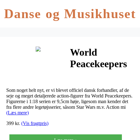
Danse og Musikhuset
World
Peacekeepers
1:18 Militær
Main Battle
Som noget helt nyt, er vi blevet officiel dansk forhandler, af de
Tank inkl. 3
seje og meget detaljerede action-figurer fra World Peacekeepers.
Figurerne i 1:18 serien er 9,5cm høje, ligesom man kender det
fra flere andre legetøjsserier, såsom Star Wars m.v. Action mi
actionfigurer
(Læs mere)
399 kr.
(Vis fragtpris)