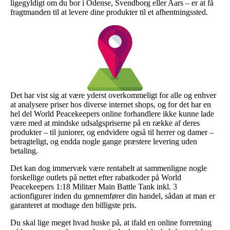
ligegyldigt om du bor i Odense, Svendborg eller Aars – er at få
fragtmanden til at levere dine produkter til et afhentningssted.
Det har vist sig at være yderst overkommeligt for alle og enhver
at analysere priser hos diverse internet shops, og for det har en
hel del World Peacekeepers online forhandlere ikke kunne lade
være med at mindske udsalgspriserne på en række af deres
produkter – til juniorer, og endvidere også til herrer og damer –
betragteligt, og endda nogle gange præstere levering uden
betaling.
Det kan dog immervæk være rentabelt at sammenligne nogle
forskellige outlets på nettet efter rabatkoder på World
Peacekeepers 1:18 Militær Main Battle Tank inkl. 3
actionfigurer inden du gennemfører din handel, sådan at man er
garanteret at modtage den billigste pris.
Du skal lige meget hvad huske på, at ifald en online forretning