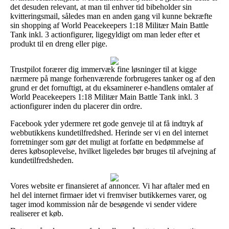
det desuden relevant, at man til enhver tid bibeholder sin
kvitteringsmail, således man en anden gang vil kunne bekræfte
sin shopping af World Peacekeepers 1:18 Militær Main Battle
Tank inkl. 3 actionfigurer, ligegyldigt om man leder efter et
produkt til en dreng eller pige.
Trustpilot forærer dig immervæk fine løsninger til at kigge
nærmere på mange forhenværende forbrugeres tanker og af den
grund er det fornuftigt, at du eksaminerer e-handlens omtaler af
World Peacekeepers 1:18 Militær Main Battle Tank inkl. 3
actionfigurer inden du placerer din ordre.
Facebook yder ydermere ret gode genveje til at få indtryk af
webbutikkens kundetilfredshed. Herinde ser vi en del internet
forretninger som gør det muligt at forfatte en bedømmelse af
deres købsoplevelse, hvilket ligeledes bør bruges til afvejning af
kundetilfredsheden.
Vores website er finansieret af annoncer. Vi har aftaler med en
hel del internet firmaer idet vi fremviser butikkernes varer, og
tager imod kommission når de besøgende vi sender videre
realiserer et køb.